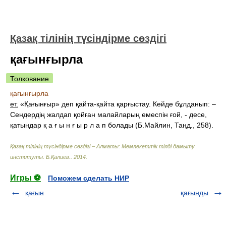
Қазақ тілінің түсіндірме сөздігі
қағынғырла
Толкование
қағынғырла
ет.
«Қағынғыр» деп қайта-қайта қарғыстау. Кейде бұлданып: –
Сендердің жалдап қойған малайларың емеспін ғой, - десе,
қатындар қ а ғ ы н ғ ы р л а п болады (Б.Майлин, Таңд., 258).
Қазақ тілінің түсіндірме сөздігі – Алматы: Мемлекеттік тілді дамыту
институты
.
Б.Қалиев.
.
2014
.
Игры ⚽
Поможем сделать НИР
қағын
қағынды