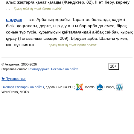
алыс жақтарға қанат қағады (Жәндіктер, 82). II ет. Керу, кернеу
…
Қазақ тілінің түсіндірме сөздігі
ырдуан
— зат. Арбаның қорабы. Тарантас болғанда, кәдімгі
білік, доңғалағы, дерте, ы р д у а н ы бар арба да емес, бірақ
соның түр түсін, құрылысын қайталағандай айбақ сайбақ, қырық
құрау (Тоғызыншы шежіре, 209). Ырдуан арба. Шанағы үлкен,
көп жүк сиятын… …
Қазақ тілінің түсіндірме сөздігі
© Академик, 2000-2026
18+
Обратная связь:
Техподдержка
,
Реклама на сайте
👣 Путешествия
Экспорт словарей на сайты
, сделанные на PHP,
Joomla,
Drupal,
WordPress, MODx.