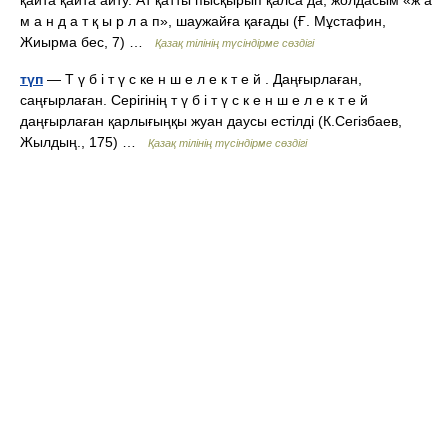
қайта қайта айту. Ат қатты пысқырып қалса да, жолдасым «ж а
м а н д а т қ ы р л а п», шаужайға қағады (Ғ. Мұстафин,
Жиырма бес, 7) …
Қазақ тілінің түсіндірме сөздігі
түп
— Т ү б і т ү с ке н ш е л е к т е й . Даңғырлаған,
саңғырлаған. Серігінің т ү б і т ү с к е н ш е л е к т е й
даңғырлаған қарлығыңқы жуан даусы естілді (К.Сегізбаев,
Жылдың., 175) …
Қазақ тілінің түсіндірме сөздігі