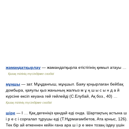
жамандатқырлау
— жамандатқырла етістігінің қимыл атауы …
Қазақ тілінің түсіндірме сөздігі
мұңшы
— зат. Мұңданғыш, мұңшыл. Баяу қоңырлаған бейбақ
домбыра, қаяулы қыз жанының жалғыз м ұ ң ш ы с ы н д а й
күрсіне өксіп кеуана гөй гөйлейді (С.Елубай, Ақ боз., 40) …
Қазақ тілінің түсіндірме сөздігі
шіре
— I … Қақ дегеніңіз қандай еді онда. Шартақтың астына ш
і р е с і сорғалап тұрушы еді (Т.Нұрмағамбетов, Ата қоныс, 126).
Тек бір ай өткеннен кейін ғана ара ш і р е мен тозаң іздеу үшін