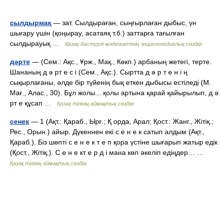
сылдырмақ
— зат. Сылдыраған, сыңғырлаған дыбыс, үн
шығару үшін (қоңырау, асатаяқ т.б.) заттарға тағылған
сылдырауық …
Қазақ дәстүрлі мәдениетінің энциклопедиялық сөздігі
дәрте
— (Сем.: Ақс., Ұрж., Мақ., Көкп.) арбаның жетегі, терте.
Шананың д ә рт е с і (Сем., Ақс.). Сыртта д ә р т е н і ң
сықырлағаны, әлде бір түйенің бық еткен дыбысы естіледі (М.
Мағ., Алас., 30). Бұл жолы... қолы артына қарай қайырылып, д ә
рт е құсап …
Қазақ тілінің аймақтық сөздігі
сенек
— 1 (Ақт.: Қараб., Ырғ.; Қ орда, Арал; Қост.: Жанг., Жітіқ.;
Рес., Орын.) айыр. Дүкеннен екі с е н е к сатып алдым (Ақт.,
Қараб.). Біз шөпті с е н е к т е п қора үстіне шығарып жатыр едік
(Қост., Жітіқ.). С е н е кт е р д і мана көп әкеліп едіңдер… …
Қазақ тілінің аймақтық сөздігі