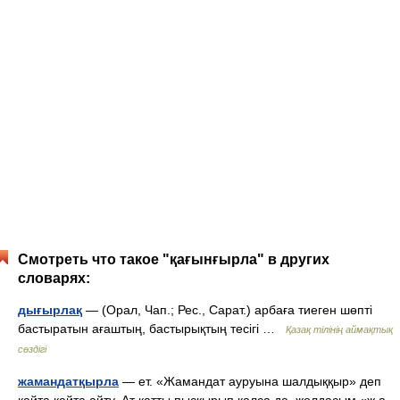
Смотреть что такое "қағынғырла" в других
словарях:
дығырлақ
— (Орал, Чап.; Рес., Сарат.) арбаға тиеген шөпті
бастыратын ағаштың, бастырықтың тесігі …
Қазақ тілінің аймақтық
сөздігі
жамандатқырла
— ет. «Жамандат ауруына шалдыққыр» деп